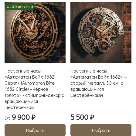
от 36 до 72 см
Настенные часы
Настенные часы
«Автоматон Байт 1682
«Автоматон Байт 1682» —
Серкл» (Automaton Bite
старый металл, 30 см, с
1682 Circle) «Чёрное
вращающимися
золото» - стимпанк-декор с
шестерёнками
вращающимися
шестерёнкам
9 900 ₽
5 500 ₽
От
Выбрать
Выбрать