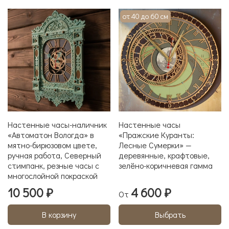
от 40 до 60 см
Настенные часы-наличник
Настенные часы
«Автоматон Вологда» в
«Пражские Куранты:
мятно-бирюзовом цвете,
Лесные Сумерки» —
ручная работа, Северный
деревянные, крафтовые,
стимпанк, резные часы с
зелёно-коричневая гамма
многослойной покраской
10 500 ₽
4 600 ₽
От
В корзину
Выбрать