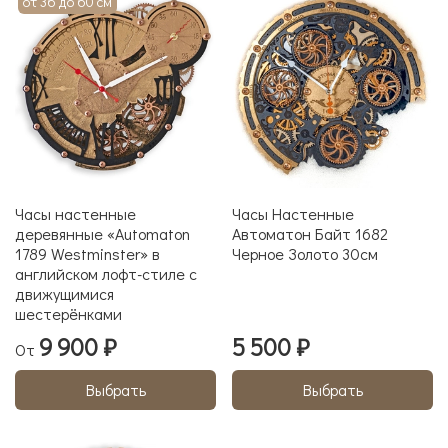
от 36 до 60 см
Часы настенные
Часы Настенные
деревянные «Automaton
Автоматон Байт 1682
1789 Westminster» в
Черное Золото 30см
английском лофт-стиле с
движущимися
шестерёнками
9 900 ₽
5 500 ₽
От
Выбрать
Выбрать