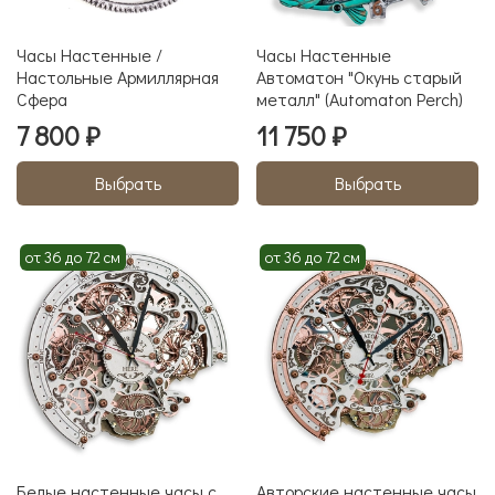
Часы Настенные /
Часы Настенные
Настольные Армиллярная
Автоматон "Окунь старый
Сфера
металл" (Automaton Perch)
7 800 ₽
11 750 ₽
Выбрать
Выбрать
от 36 до 72 см
от 36 до 72 см
Белые настенные часы с
Авторские настенные часы