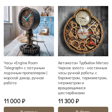
Часы «Engine Room
Автоматон Турбийон Метео
Telegraph» с латунным
Черное золото - настенные
лодочным пропеллером |
часы ручной работы с
морской декор, ручная
барометром, термометром,
работа
гигрометром и
вращающимися
шестерёнками
11 000 ₽
11 300 ₽
В корзину
Выбрать