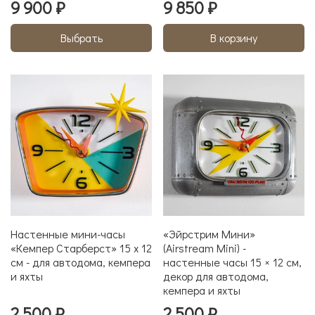
9 900 ₽
9 850 ₽
Выбрать
В корзину
Настенные мини-часы
«Эйрстрим Мини»
«Кемпер Старберст» 15 x 12
(Airstream Mini) -
см - для автодома, кемпера
настенные часы 15 × 12 см,
и яхты
декор для автодома,
кемпера и яхты
2 500 ₽
2 500 ₽