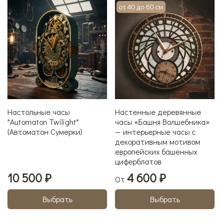
от 40 до 60 см
Настольные часы
Настенные деревянные
"Аutomaton Twilight"
часы «Башня Волшебника»
(Автоматон Сумерки)
— интерьерные часы с
декоративным мотивом
европейских башенных
циферблатов
10 500 ₽
4 600 ₽
От
Выбрать
Выбрать