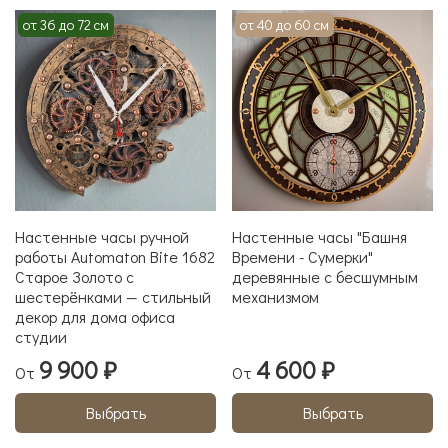
от 36 до 72 см
от 40 до 60 см
Настенные часы ручной
Настенные часы "Башня
работы Automaton Bite 1682
Времени - Сумерки"
Старое Золото с
деревянные с бесшумным
шестерёнками — стильный
механизмом
декор для дома офиса
студии
9 900 ₽
4 600 ₽
От
От
Выбрать
Выбрать