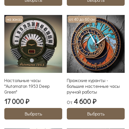
на заказ
от 40 до 60 см
Настольные часы
Пражские куранты -
"Аutomaton 1953 Deep
большие настенные часы
Green"
ручной работы
17 000 ₽
4 600 ₽
От
Выбрать
Выбрать