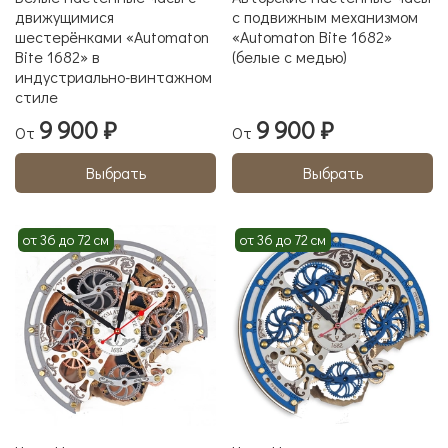
движущимися
с подвижным механизмом
шестерёнками «Automaton
«Automaton Bite 1682»
Bite 1682» в
(белые с медью)
индустриально-винтажном
стиле
9 900 ₽
9 900 ₽
От
От
Выбрать
Выбрать
от 36 до 72 см
от 36 до 72 см