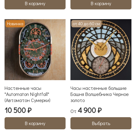
В корзину
В корзину
Новинка
от 40 до 60 см
Настенные часы
Часы настенные большие
"Аutomaton Nightfall"
Башня Волшебника Черное
(Автоматон Сумерки)
золото
10 500 ₽
4 900 ₽
От
В корзину
Выбрать