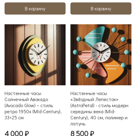
В корзину
В корзину
Настенные часы
Настенные часы
Солнечный Авокадо
«Звёздный Лепесток»
(Avocado Glow) – стиль
(AstroPetal) - стиль модерн
ретро 1950х (Mid-Century),
середины века (Mid-
33×25 см
Century), 40 см, полимер и
латунь
4 000 ₽
8 500 ₽