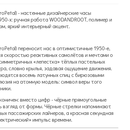
roPetal) - настенные дизайнерские часы
1950-х: ручная работа WOODANDROOT, полимер и
зм, яркий интерьерный акцент.
roPetal) переносит нас в оптимистичные 1950-е,
ся скоростью реактивных самолётов и мечтами о
асимметричных «лепестка» тёплых пастельных
ра, словно крылья, задавая ощущение движения.
сходятся восемь латунных спиц с бирюзовыми
люзия на атомную модель: символ веры того
хники.
оничен: вместо цифр - чёрные прямоугольные
ть взгляд от формы. Чёрные стрелки напоминают
вых пассажирских лайнеров, а красная секундная
ектрический» импульс времени.