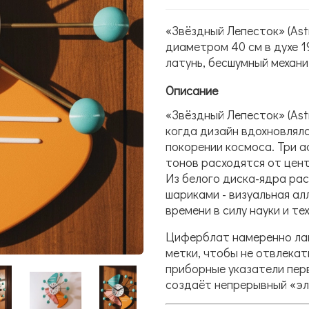
«Звёздный Лепесток» (Ast
диаметром 40 см в духе 
латунь, бесшумный механи
Описание
«Звёздный Лепесток» (Ast
когда дизайн вдохновлял
покорении космоса. Три 
тонов расходятся от цент
Из белого диска-ядра ра
шариками - визуальная ал
времени в силу науки и те
Циферблат намеренно лак
метки, чтобы не отвлека
приборные указатели пер
создаёт непрерывный «эл