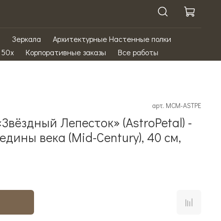
Зеркала
Архитектурные Настенные полки
 50х
Корпоративные заказы
Все работы
арт.
MCM-ASTPE
вёздный Лепесток» (AstroPetal) -
дины века (Mid-Century), 40 см,
ь