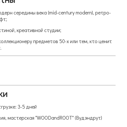
дерн середины века (mid-century modern), ретро-
фт;
остиной, креативной студии;
коллекционеру предметов 50-х или тем, кто ценит
.
ки
грузке: 3-5 дней
сия, мастерская "WOODandROOT" (Вудэндрут)