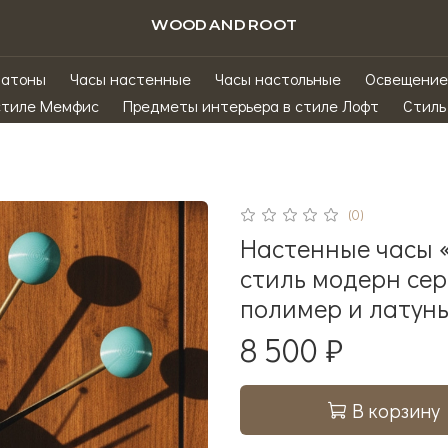
WOODANDROOT
матоны
Часы настенные
Часы настольные
Освещение
стиле Мемфис
Предметы интерьера в стиле Лофт
Стиль
(0)
Настенные часы «З
стиль модерн сере
полимер и латун
8 500 ₽
В корзину