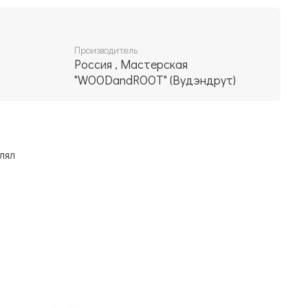
Производитель
Россия , Мастерская
"WOODandROOT" (Вудэндрут)
лял