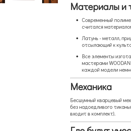
Материалы и 
Современный полимер
считался материалом
Латунь - металл, пр
отсылающий к культо
Все элементы изгот
мастерами WOODANDR
каждой модели немн
Механика
Бесшумный кварцевый мех
без надоедливого тиканья.
входит в комплект).
Где будут уме