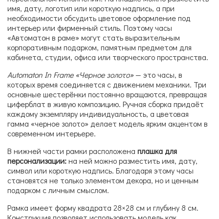
имя, дату, логотип или короткую надпись, а при
необходимости обсудить цветовое оформление под
интерьер или фирменный стиль. Поэтому часы
«Автоматон в раме» могут стать выразительным
корпоративным подарком, памятным предметом для
кабинета, студии, офиса или творческого пространства.
Automaton In Frame «Черное золото»
— это часы, в
которых время соединяется с движением механики. Три
основные шестерёнки постоянно вращаются, превращая
циферблат в живую композицию. Ручная сборка придаёт
каждому экземпляру индивидуальность, а цветовая
гамма «черное золото» делает модель ярким акцентом в
современном интерьере.
В нижней части рамки расположена
плашка для
персонализации:
на ней можно разместить имя, дату,
символ или короткую надпись. Благодаря этому часы
становятся не только элементом декора, но и ценным
подарком с личным смыслом.
Рамка имеет форму квадрата 28×28 см и глубину 8 см.
Конструкция позволяет использовать модель как