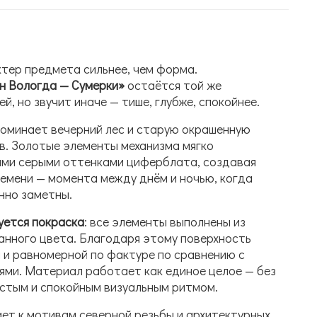
ктер предмета сильнее, чем форма.
н Вологда — Сумерки»
остаётся той же
й, но звучит иначе — тише, глубже, спокойнее.
поминает вечерний лес и старую окрашенную
в. Золотые элементы механизма мягко
ыми серыми оттенками циферблата, создавая
емени — момента между днём и ночью, когда
нно заметны.
уется покраска
: все элементы выполнены из
анного цвета. Благодаря этому поверхность
 и равномерной по фактуре по сравнению с
ями. Материал работает как единое целое — без
чистым и спокойным визуальным ритмом.
ет к мотивам северной резьбы и архитектурных