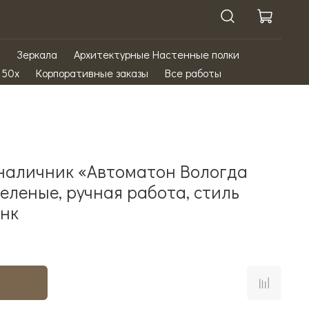
Зеркала
Архитектурные Настенные полки
 50х
Корпоративные заказы
Все работы
наличник «Автоматон Вологда
еленые, ручная работа, стиль
нк