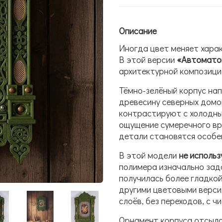
Описание
Иногда цвет меняет хара
В этой версии
«Автомато
архитектурной композицие
Тёмно-зелёный корпус на
древесину северных домо
контрастируют с холодн
ощущение сумеречного вр
детали становятся особе
В этой модели
не использ
полимера изначально зад
получилась более гладкой
другими цветовыми верси
слоёв, без переходов, с 
Орнамент корпуса отсыла