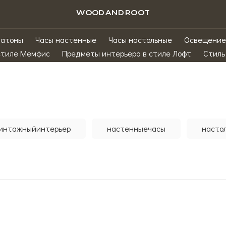
WOODANDROOT
матоны
Часы настенные
Часы настольные
Освещение
стиле Мемфис
Предметы интерьера в стиле Лофт
Стиль
интажныйинтерьер
настенныечасы
насто