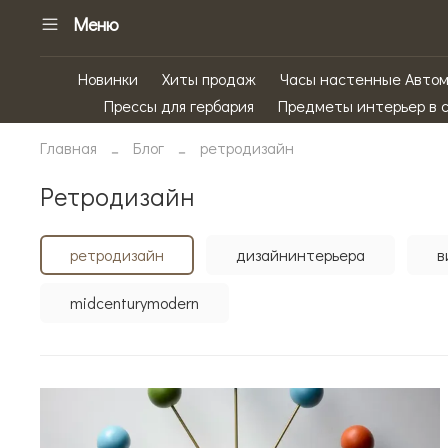
Меню
Новинки
Хиты продаж
Часы настенные Авто
Прессы для гербария
Предметы интерьер в 
Главная
Блог
ретродизайн
ретродизайн
ретродизайн
дизайнинтерьера
в
midcenturymodern