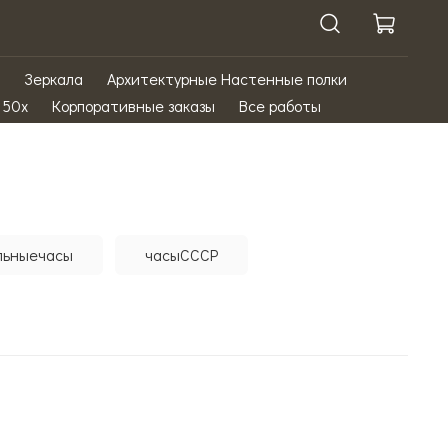
Зеркала
Архитектурные Настенные полки
 50х
Корпоративные заказы
Все работы
льныечасы
часыСССР