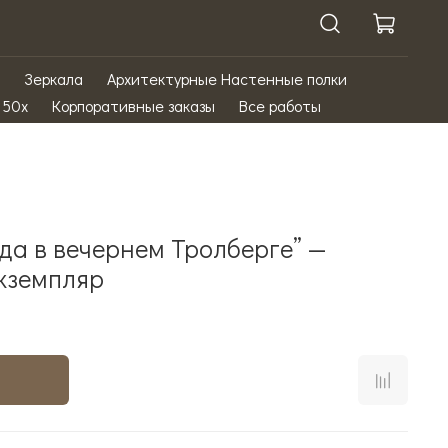
Зеркала
Архитектурные Настенные полки
 50х
Корпоративные заказы
Все работы
да в вечернем Тролберге” —
кземпляр