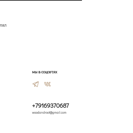
лял
мы в соцсетях
+79169370687
woodandroot@gmail.com