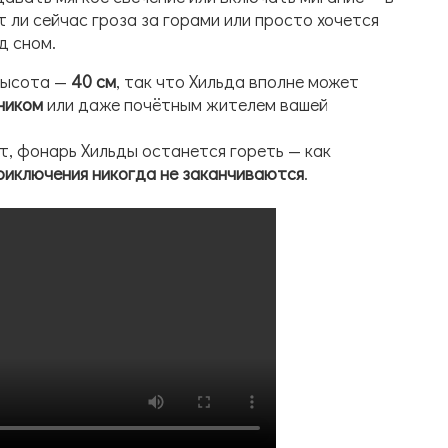
т ли сейчас гроза за горами или просто хочется
д сном.
высота —
40 см
, так что Хильда вполне может
ником
или даже почётным жителем вашей
т, фонарь Хильды останется гореть — как
риключения никогда не заканчиваются
.