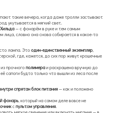
упают такие вечера, когда даже тролли застывают
ород укутывается в мягкий свет.
Хильда
— с фонарём в руке и тем самым
 лица, словно она снова собирается в какое-то
сто лампа. Это
один-единственный экземпляр
,
ерской, где, кажется, до сих пор живут крошечные
 из прочного
полимера
и раскрашена вручную до
её сапоги будто только что вышли из леса после
внутри спрятан блок питания
— как и положено
й фонарь
, который на самом деле вовсе не
очник
с
пультом управления
.
авать мягкое свечение или включать мигание — в