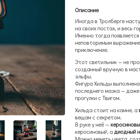
Описание
Иногда в Тролберге наст
на своих постах, и весь г
Именно тогда появляется
неповторимым выражением
приключение.
Этот светильник — не про
созданный вручную в маст
эльфы.
Фигура Хильды выполнена
последнего мазка — даже 
прогулки с Твигом.
Хильда стоит на камне, а
вещам с секретом.
В руке у неё —
керосиновы
керосиновый, а
диодный н
Можно менять цвета, созд