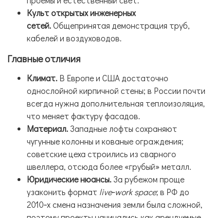
проёмы и естественный свет.
Культ открытых инженерных
сетей.
Общепринятая демонстрация труб,
кабелей и воздуховодов.
Главные отличия
Климат.
В Европе и США достаточно
однослойной кирпичной стены; в России почти
всегда нужна дополнительная теплоизоляция,
что меняет фактуру фасадов.
Материал.
Западные лофты сохраняют
чугунные колонны и кованые ограждения;
советские цеха строились из сварного
швеллера, отсюда более «грубый» металл.
Юридические нюансы.
За рубежом проще
узаконить формат
live‑work space
; в РФ до
2010‑х смена назначения земли была сложной,
поэтому проекты начинались как арендуемые