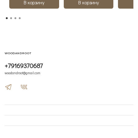
В корзину
В корзину
В
WOODANDROOT
+79169370687
woodandroot@gmail.com