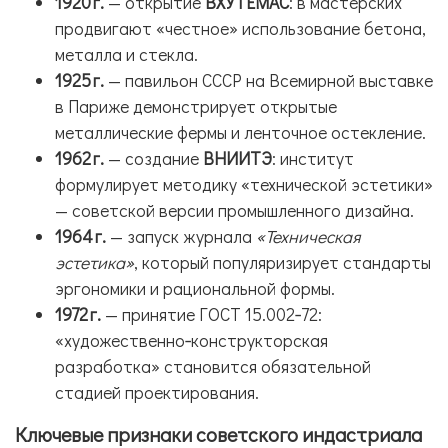
1920 г.
— открытие
ВХУТЕМАС
: в мастерских
продвигают «честное» использование бетона,
металла и стекла.
1925 г.
— павильон СССР на Всемирной выставке
в Париже демонстрирует открытые
металлические фермы и ленточное остекление.
1962 г.
— создание
ВНИИТЭ
: институт
формулирует методику «технической эстетики»
— советской версии промышленного дизайна.
1964 г.
— запуск журнала
«Техническая
эстетика»
, который популяризирует стандарты
эргономики и рациональной формы.
1972 г.
— принятие ГОСТ 15.002‑72:
«художественно‑конструкторская
разработка» становится обязательной
стадией проектирования.
Ключевые признаки советского индастриала