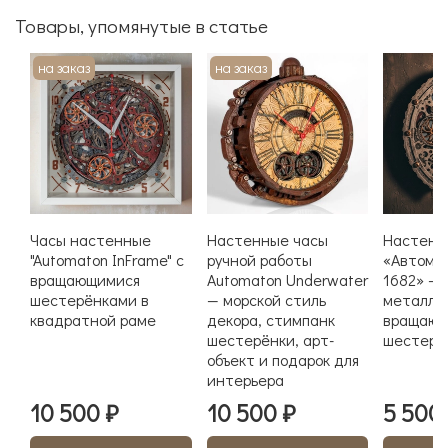
Товары, упомянутые в статье
на заказ
на заказ
Часы настенные
Настенные часы
Настенн
"Automaton InFrame" с
ручной работы
«Автома
вращающимися
Automaton Underwater
1682» —
шестерёнками в
— морской стиль
металл, 
квадратной раме
декора, стимпанк
вращающ
шестерёнки, арт-
шестерё
объект и подарок для
интерьера
10 500 ₽
10 500 ₽
5 500