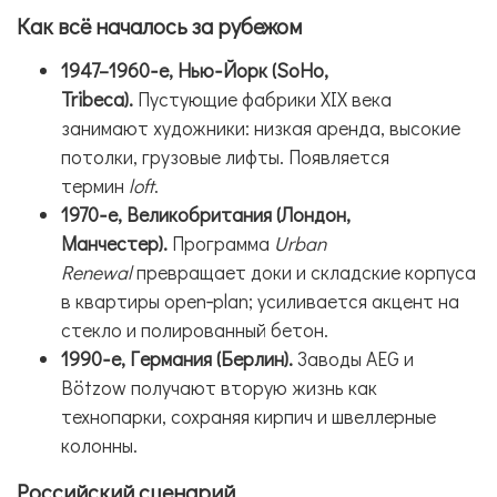
Как всё началось за рубежом
1947–1960‑е, Нью‑Йорк (SoHo,
Tribeca).
Пустующие фабрики XIX века
занимают художники: низкая аренда, высокие
потолки, грузовые лифты. Появляется
термин
loft
.
1970‑е, Великобритания (Лондон,
Манчестер).
Программа
Urban
Renewal
превращает доки и складские корпуса
в квартиры open‑plan; усиливается акцент на
стекло и полированный бетон.
1990‑е, Германия (Берлин).
Заводы AEG и
Bötzow получают вторую жизнь как
технопарки, сохраняя кирпич и швеллерные
колонны.
Российский сценарий